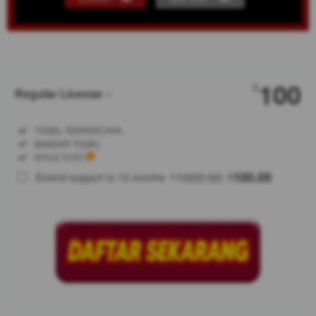
Show More
100
$
Regular License
Regular
Included:
TOGEL TERPERCAYA
License
Included:
BANDAR TOGEL
SELECTED
Included:
SITUS TOTO
88
$
1000.00
100.00
Extend support to 12 months
$
$
harum4d
sebagai
situs tingkat
atas tentu
saja
memberikan
pelayanan
dan
kenyamanan