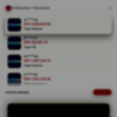
di depan
atau nomor
PEMENANG TERAKHIR
1 dengan
update
vi****o2
pasaran
IDR 2,059,825.00
Togel Bulleye
secara live
dan
fi****o1
informasi
IDR 762,687.74
resmi
Togel HK
ra****a4
V
IDR 1,687,524.74
i
Togel Sydney
e
w
ri****o5
IDR 1,912,210.48
l
Togel Singapore
i
c
UPDATE WINNER
LIVE FEED
ra****a6
e
IDR 472,996.50
n
Togel China
s
ka****u3
e
IDR 1,779,787.04