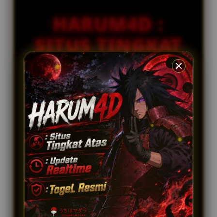
d
Toto Macau
e
HARUM4D :
t
ni****o6
IDR 2,136,177.90
a
SITUS TINGKAT
Togel Sydney
i
l
al****a1
ATAS UPDATE
s
IDR 1,425,231.34
Togel China
REALTIME TOGEL
RESMI
harum4d sebagai situs tingkat atas tentu saja
memberikan pelayanan dan kenyamanan di
depan atau nomor 1 dengan update pasaran
secara live dan informasi resmi
FREQUENTLY ASKED